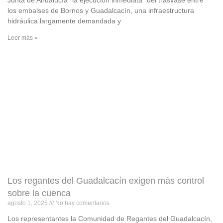
Junta de Andalucía “la ejecución inmediata” del trasvase entre
los embalses de Bornos y Guadalcacín, una infraestructura
hidráulica largamente demandada y
Leer más »
Los regantes del Guadalcacín exigen más control
sobre la cuenca
agosto 1, 2025
No hay comentarios
Los representantes la Comunidad de Regantes del Guadalcacín,